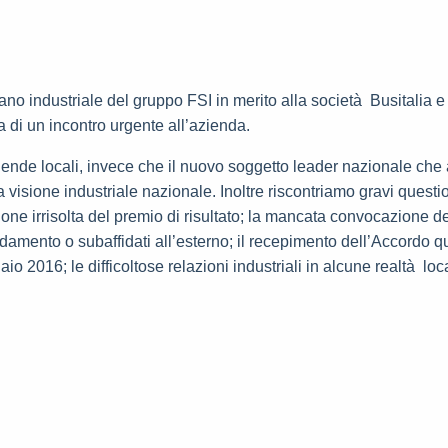
iano industriale del gruppo FSI in merito alla società Busitalia e l
a di un incontro urgente all’azienda.
ziende locali, invece che il nuovo soggetto leader nazionale ch
one industriale nazionale. Inoltre riscontriamo gravi question
ione irrisolta del premio di risultato; la mancata convocazione de
affidamento o subaffidati all’esterno; il recepimento dell’Accordo 
o 2016; le difficoltose relazioni industriali in alcune realtà loca