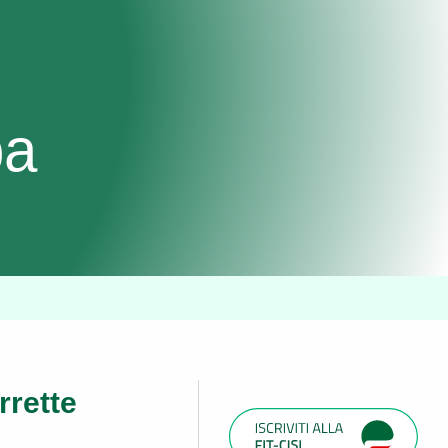
pa
rrette