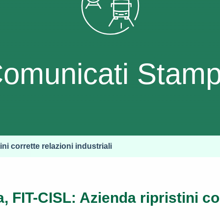
omunicati Stam
ni corrette relazioni industriali
a, FIT-CISL: Azienda ripristini co