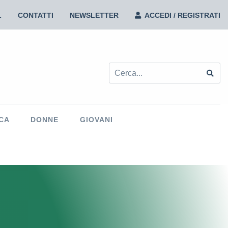
L
CONTATTI
NEWSLETTER
ACCEDI / REGISTRATI
le, vicini ai lavoratori aggrediti
31 Luglio 2026 |
CA
DONNE
GIOVANI