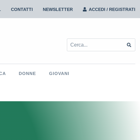
L
CONTATTI
NEWSLETTER
ACCEDI / REGISTRATI
urkish trade union TDS sign collaboration agreement
CA
DONNE
GIOVANI