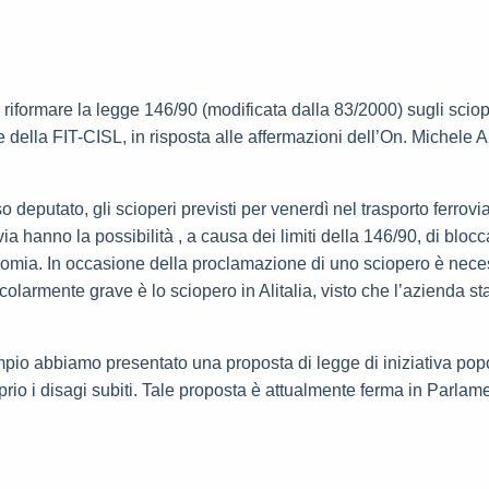
iformare la legge 146/90 (modificata dalla 83/2000) sugli sciope
le della FIT-CISL, in risposta alle affermazioni dell’On. Michele
deputato, gli scioperi previsti per venerdì nel trasporto ferrovia
via hanno la possibilità , a causa dei limiti della 146/90, di blo
onomia. In occasione della proclamazione di uno sciopero è nece
colarmente grave è lo sciopero in Alitalia, visto che l’azienda s
pio abbiamo presentato una proposta di legge di iniziativa popo
prio i disagi subiti. Tale proposta è attualmente ferma in Parlame