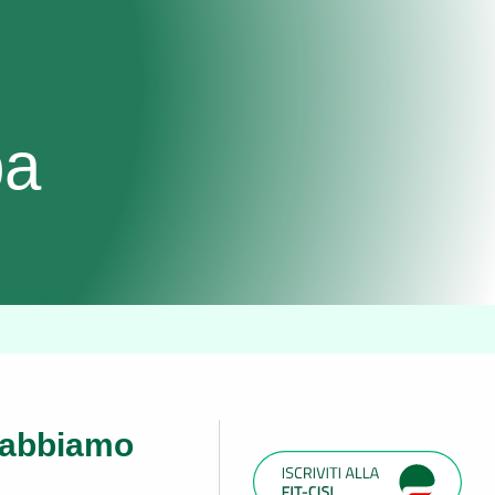
pa
i abbiamo