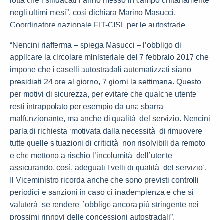
lotta che i sindacati hanno messo in campo unitariamente
negli ultimi mesi”, così dichiara Marino Masucci,
Coordinatore nazionale FIT-CISL per le autostrade.
“Nencini riafferma – spiega Masucci – l’obbligo di
applicare la circolare ministeriale del 7 febbraio 2017 che
impone che i caselli autostradali automatizzati siano
presidiati 24 ore al giorno, 7 giorni la settimana. Questo
per motivi di sicurezza, per evitare che qualche utente
resti intrappolato per esempio da una sbarra
malfunzionante, ma anche di qualità del servizio. Nencini
parla di richiesta ‘motivata dalla necessità di rimuovere
tutte quelle situazioni di criticità non risolvibili da remoto
e che mettono a rischio l’incolumità dell’utente
assicurando, così, adeguati livelli di qualità del servizio’.
Il Viceministro ricorda anche che sono previsti controlli
periodici e sanzioni in caso di inadempienza e che si
valuterà se rendere l’obbligo ancora più stringente nei
prossimi rinnovi delle concessioni autostradali”.